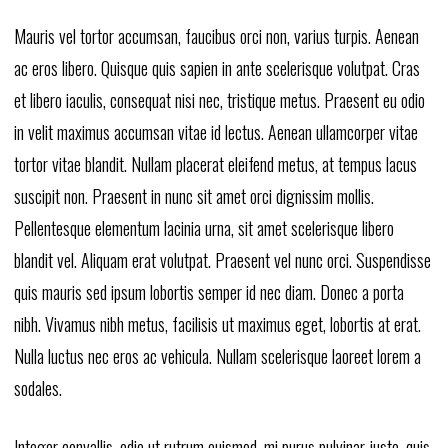
Mauris vel tortor accumsan, faucibus orci non, varius turpis. Aenean
ac eros libero. Quisque quis sapien in ante scelerisque volutpat. Cras
et libero iaculis, consequat nisi nec, tristique metus. Praesent eu odio
in velit maximus accumsan vitae id lectus. Aenean ullamcorper vitae
tortor vitae blandit. Nullam placerat eleifend metus, at tempus lacus
suscipit non. Praesent in nunc sit amet orci dignissim mollis.
Pellentesque elementum lacinia urna, sit amet scelerisque libero
blandit vel. Aliquam erat volutpat. Praesent vel nunc orci. Suspendisse
quis mauris sed ipsum lobortis semper id nec diam. Donec a porta
nibh. Vivamus nibh metus, facilisis ut maximus eget, lobortis at erat.
Nulla luctus nec eros ac vehicula. Nullam scelerisque laoreet lorem a
sodales.
Integer convallis, odio ut rutrum euismod, mi purus pulvinar justo, quis