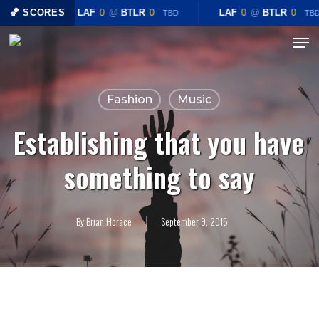
Skip
🏀 SCORES
LAF
0
@
BTLR
0
LAF
0
@
BTLR
0
TBD
TB
to
Menu
Close
main
Menu
content
Fashion
Music
Establishing that you have
something to say
By
Brian Horace
September 9, 2015